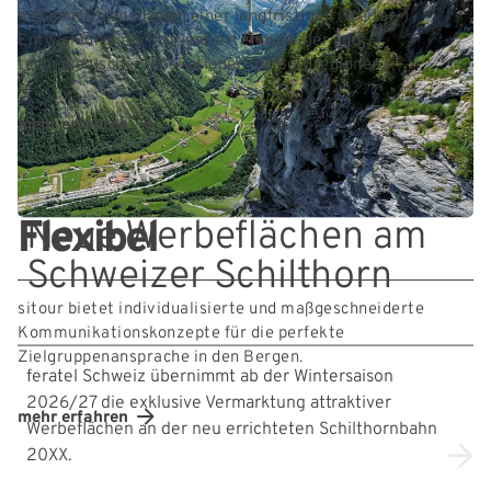
mit dem Streben nach einer langfristigen (Weiter-)
Entwicklung marktorientierter medialer und
technologischer Innovationen für Bergregionen.
mehr erfahren
Neue Werbeflächen am
Flexibel
Schweizer Schilthorn
sitour bietet individualisierte und maßgeschneiderte
Kommunikationskonzepte für die perfekte
Zielgruppenansprache in den Bergen.
feratel Schweiz übernimmt ab der Wintersaison
2026/27 die exklusive Vermarktung attraktiver
mehr erfahren
Werbeflächen an der neu errichteten Schilthornbahn
20XX.