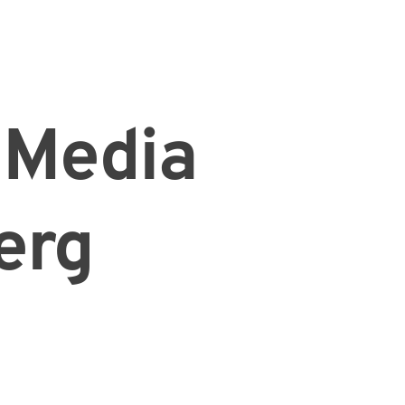
 Media
erg