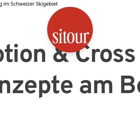
SITOUR
tion & Cross
nzepte am B