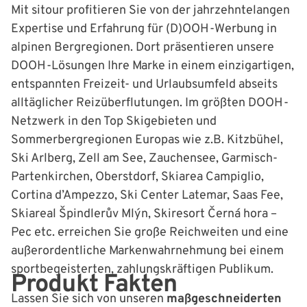
Mit sitour profitieren Sie von der jahrzehntelangen
Expertise und Erfahrung für (D)OOH-Werbung in
alpinen Bergregionen. Dort präsentieren unsere
DOOH-Lösungen Ihre Marke in einem einzigartigen,
entspannten Freizeit- und Urlaubsumfeld abseits
alltäglicher Reizüberflutungen. Im größten DOOH-
Netzwerk in den Top Skigebieten und
Sommerbergregionen Europas wie z.B. Kitzbühel,
Ski Arlberg, Zell am See, Zauchensee, Garmisch-
Partenkirchen, Oberstdorf, Skiarea Campiglio,
Cortina d’Ampezzo, Ski Center Latemar, Saas Fee,
Skiareal Špindlerův Mlýn, Skiresort Černá hora –
Pec etc. erreichen Sie große Reichweiten und eine
außerordentliche Markenwahrnehmung bei einem
sportbegeisterten, zahlungskräftigen Publikum.
Produkt Fakten
Lassen Sie sich von unseren
maßgeschneiderten